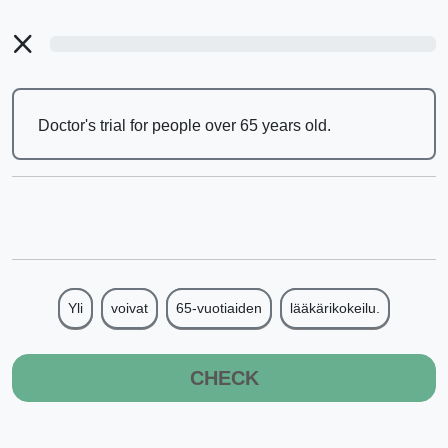
Doctor's trial for people over 65 years old.
Yli
voivat
65-vuotiaiden
lääkärikokeilu.
CHECK